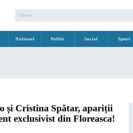
n
National
Politic
Social
Sport
 și Cristina Spătar, apariții
nt exclusivist din Floreasca!