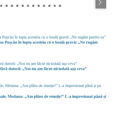
ina Pușcău în lupta acesteia cu o boală gravă: „Ne rugăm
 fără datorii: „Noi nu am făcut niciodată așa ceva”
i sale, Medana: „Am plâns de emoție!” L-a impresionat până și