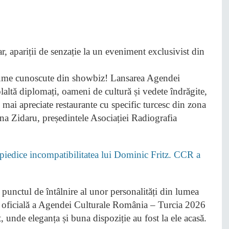
e nume cunoscute din showbiz! Lansarea Agendei
altă diplomați, oameni de cultură și vedete îndrăgite,
e mai apreciate restaurante cu specific turcesc din zona
a Zidaru, președintele Asociației Radiografia
edice incompatibilitatea lui Dominic Fritz. CCR a
 punctul de întâlnire al unor personalități din lumea
a oficială a Agendei Culturale România – Turcia 2026
, unde eleganța și buna dispoziție au fost la ele acasă.