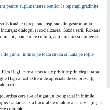
nt pentru suplimentarea banilor la reparații grădinițe
 sofisticată, cu preparate inspirate din gastronomia
 încurajat dialogul și socializarea. Gazda serii, Roxana
iplomatic, oameni de cultură, antreprenori și numeroase
 de gunoi, întinsă pe toata strada și luată pe roțile
 Kira Hagi, care a atras toate privirile prin eleganța sa
rghe Hagi a fost extrem de apreciată de cei prezenți,
le serii.
, artista care și-a câștigat un loc special în inimile
e, cântăreața s-a bucurat de întâlnirea cu invitații și a
cte culturale.