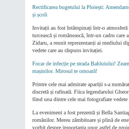
Rectificarea bugetului la Ploiești: Amendame
și școli
Invitații au fost întâmpinați într-o atmosferă
turcească și românească, într-un cadru care a
Zidaru, a reunit reprezentanți ai mediului d
vedete care au răspuns invitației.
Focar de infecție pe strada Bahluiului! Zeamă
mașinilor. Mirosul te omoară!
Printre cele mai admirate apariții s-a numărat
discretă și rafinată. Fiica legendarului Gheo
fiind una dintre cele mai fotografiate vedete a
La eveniment a fost prezentă și Bella Santiago
românilor. Mereu zâmbitoare și plină de energi
vorbit despre importanța unor astfel de proie