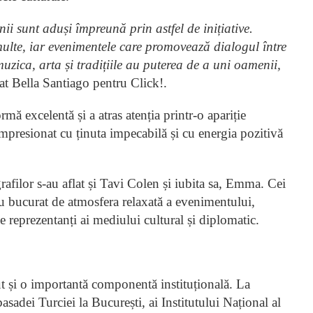
ii sunt aduși împreună prin astfel de inițiative.
multe, iar evenimentele care promovează dialogul între
uzica, arta și tradițiile au puterea de a uni oamenii,
rat Bella Santiago pentru Click!.
ormă excelentă și a atras atenția printr-o apariție
impresionat cu ținuta impecabilă și cu energia pozitivă
ografilor s-au aflat și Tavi Colen și iubita sa, Emma. Cei
-au bucurat de atmosfera relaxată a evenimentului,
de reprezentanți ai mediului cultural și diplomatic.
t și o importantă componentă instituțională. La
sadei Turciei la București, ai Institutului Național al