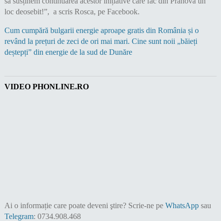
să susținem continuarea acestor inițiative care fac din Prahova un
loc deosebit!”, a scris Rosca, pe Facebook.
Cum cumpără bulgarii energie aproape gratis din România și o
revând la prețuri de zeci de ori mai mari. Cine sunt noii „băieți
deștepți” din energie de la sud de Dunăre
VIDEO PHONLINE.RO
Ai o informație care poate deveni ştire?
Scrie-ne pe
WhatsApp
sau
Telegram
: 0734.908.468