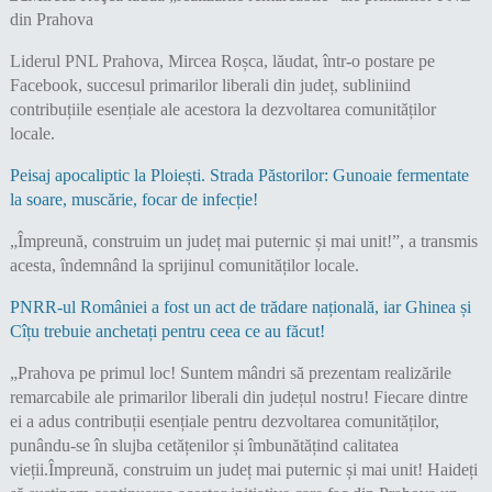
Liderul PNL Prahova, Mircea Roșca, lăudat, într-o postare pe
Facebook, succesul primarilor liberali din județ, subliniind
contribuțiile esențiale ale acestora la dezvoltarea comunităților
locale.
Peisaj apocaliptic la Ploiești. Strada Păstorilor: Gunoaie fermentate
la soare, muscărie, focar de infecție!
„Împreună, construim un județ mai puternic și mai unit!”, a transmis
acesta, îndemnând la sprijinul comunităților locale.
PNRR-ul României a fost un act de trădare națională, iar Ghinea și
Cîțu trebuie anchetați pentru ceea ce au făcut!
„Prahova pe primul loc! Suntem mândri să prezentam realizările
remarcabile ale primarilor liberali din județul nostru! Fiecare dintre
ei a adus contribuții esențiale pentru dezvoltarea comunităților,
punându-se în slujba cetățenilor și îmbunătățind calitatea
vieții.Împreună, construim un județ mai puternic și mai unit! Haideți