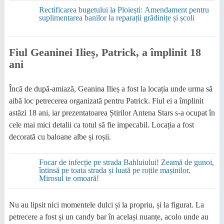
Rectificarea bugetului la Ploiești: Amendament pentru
suplimentarea banilor la reparații grădinițe și școli
Fiul Geaninei Ilieș, Patrick, a împlinit 18
ani
Încă de după-amiază, Geanina Ilieș a fost la locația unde urma să
aibă loc petrecerea organizată pentru Patrick. Fiul ei a împlinit
astăzi 18 ani, iar prezentatoarea Știrilor Antena Stars s-a ocupat în
cele mai mici detalii ca totul să fie impecabil. Locația a fost
decorată cu baloane albe și roșii.
Focar de infecție pe strada Bahluiului! Zeamă de gunoi,
întinsă pe toata strada și luată pe roțile mașinilor.
Mirosul te omoară!
Nu au lipsit nici momentele dulci și la propriu, și la figurat. La
petrecere a fost și un candy bar în același nuanțe, acolo unde au