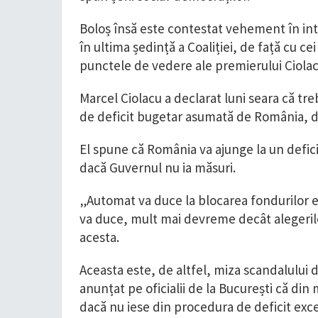
Boloș însă este contestat vehement în inte
în ultima ședință a Coaliției, de față cu ce
punctele de vedere ale premierului Ciolac
Marcel Ciolacu a declarat luni seara că tr
de deficit bugetar asumată de România, de
El spune că România va ajunge la un defici
dacă Guvernul nu ia măsuri.
„Automat va duce la blocarea fondurilor 
va duce, mult mai devreme decât alegerile d
acesta.
Aceasta este, de altfel, miza scandalului 
anunțat pe oficialii de la București că din
dacă nu iese din procedura de deficit exces