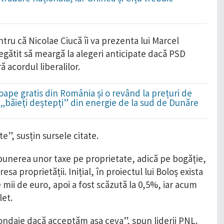
!
ru că Nicolae Ciucă îi va prezenta lui Marcel
gătit să meargă la alegeri anticipate dacă PSD
 acordul liberalilor.
ape gratis din România și o revând la prețuri de
i „băieți deștepți” din energie de la sud de Dunăre
te”, susțin sursele citate.
impunerea unor taxe pe proprietate, adică pe bogăție,
sa proprietății. Inițial, în proiectul lui Boloș exista
 mii de euro, apoi a fost scăzută la 0,5%, iar acum
let.
sondaje dacă acceptăm așa ceva”, spun liderii PNL.