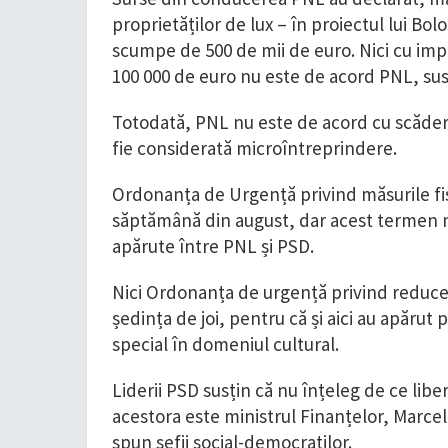
proprietăților de lux – în proiectul lui Bo
scumpe de 500 de mii de euro. Nici cu im
100 000 de euro nu este de acord PNL, susț
Totodată, PNL nu este de acord cu scăderea
fie considerată microîntreprindere.
Ordonanța de Urgență privind măsurile fisc
săptămână din august, dar acest termen n
apărute între PNL și PSD.
Nici Ordonanța de urgență privind reduceri
ședința de joi, pentru că și aici au apărut
special în domeniul cultural.
Liderii PSD susțin că nu înțeleg de ce libe
acestora este ministrul Finanțelor, Marcel 
spun șefii social-democraților.