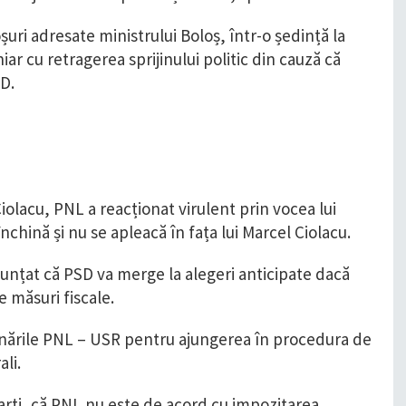
uri adresate ministrului Boloș, într-o ședință la
iar cu retragerea sprijinului politic din cauză că
D.
iolacu, PNL a reacționat virulent prin vocea lui
chină și nu se apleacă în fața lui Marcel Ciolacu.
nunțat că PSD va merge la alegeri anticipate dacă
 măsuri fiscale.
ernările PNL – USR pentru ajungerea în procedura de
ali.
rți, că PNL nu este de acord cu impozitarea