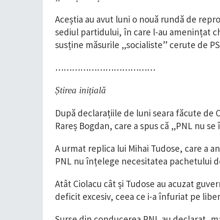
Aceștia au avut luni o nouă rundă de reproș
sediul partidului, în care l-au amenințat ch
susține măsurile „socialiste” cerute de PS
………………………………
Știrea inițială
După declarațiile de luni seara făcute de C
Rareș Bogdan, care a spus că „PNL nu se în
A urmat replica lui Mihai Tudose, care a a
PNL nu înțelege necesitatea pachetului de
Atât Ciolacu cât și Tudose au acuzat guv
deficit excesiv, ceea ce i-a înfuriat pe liber
Surse din conducerea PNL au declarat, ma