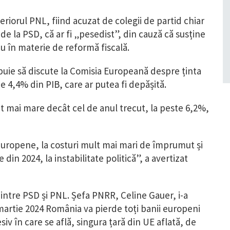
riorul PNL, fiind acuzat de colegii de partid chiar
i de la PSD, că ar fi „pesedist”, din cauză că susține
u în materie de reformă fiscală.
ebuie să discute la Comisia Europeană despre ținta
 4,4% din PIB, care ar putea fi depășită.
t mai mare decât cel de anul trecut, la peste 6,2%,
europene, la costuri mult mai mari de împrumut și
in 2024, la instabilitate politică”, a avertizat
dintre PSD și PNL. Șefa PNRR, Celine Gauer, i-a
 martie 2024 România va pierde toți banii europeni
iv în care se află, singura țară din UE aflată, de