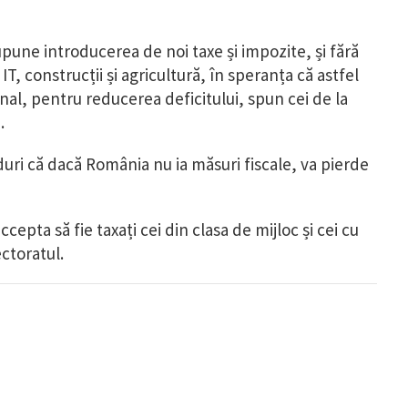
pune introducerea de noi taxe și impozite, și fără
IT, construcții și agricultură, în speranța că astfel
onal, pentru reducerea deficitului, spun cei de la
ă.
duri că dacă România nu ia măsuri fiscale, va pierde
epta să fie taxați cei din clasa de mijloc și cei cu
lectoratul.