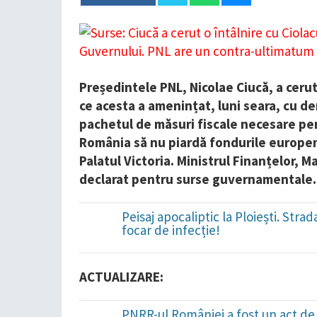
Președintele PNL, Nicolae Ciucă, a ceru
ce acesta a amenințat, luni seara, cu dem
pachetul de măsuri fiscale necesare pen
România să nu piardă fondurile europene.
Palatul Victoria. Ministrul Finanțelor, Ma
declarat pentru surse guvernamentale
Peisaj apocaliptic la Ploiești. Str
focar de infecție!
ACTUALIZARE:
PNRR-ul României a fost un act de 