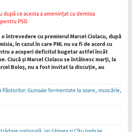
t o întrevedere cu premierul Marcel Ciolacu, după
isia, în cazul în care PNL nu va fi de acord cu
tru a acoperi deficitul bugetar astfel încât
 Ciucă și Marcel Ciolacu se întâlnesc marți, la
rcel Boloș, nu a fost invitat la discuție, au
.
ada Păstorilor: Gunoaie fermentate la soare, muscărie,
trădare națională, iar Ghinea și Cîțu trebuie