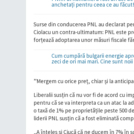
anchetați pentru ceea ce au făcut
Surse din conducerea PNL au declarat pent
Ciolacu un contra-ultimatum: PNL este pre
forțează adoptarea unor măsuri fiscale fără
Cum cumpără bulgarii energie apro
zeci de ori mai mari. Cine sunt noi
”Mergem cu orice preț, chiar și la anticipa
Liberalii susțin că nu vor fi de acord cu 
pentru că se va interpreta ca un atac la adre
o taxă de 1% pe proprietățile peste 500 de
liderii PNL susțin că a fost eliminată comp
„A înțeles și Ciucă că ne ducem în 7% în 