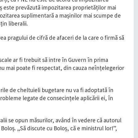
loș este prevăzută impozitarea proprietăților mai
pozitarea suplimentară a mașinilor mai scumpe de
in liberalii.
 pragului de cifră de afaceri de la care o firmă să
ale ar fi trebuit să intre în Guvern în prima
u mai poate fi respectat, din cauza neînțelegerior
le de cheltuieli bugetare nu va fi adoptată în
 probleme legate de consecințele aplicării ei, în
ralii se opun măsurilor, având în vedere că autorul
Boloș. „Să discute cu Boloș, că e ministrul lor!”,