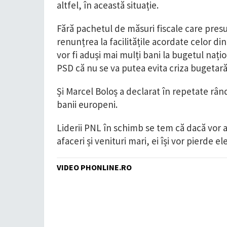
altfel, în această situație.
Fără pachetul de măsuri fiscale care presu
renunțrea la facilitățile acordate celor din 
vor fi aduși mai mulți bani la bugetul nați
PSD că nu se va putea evita criza bugetar
Și Marcel Boloș a declarat în repetate rân
banii europeni.
Liderii PNL în schimb se tem că dacă vor acc
afaceri și venituri mari, ei își vor pierde e
VIDEO PHONLINE.RO