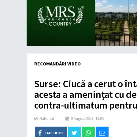
RECOMANDĂRI VIDEO
Surse: Ciucă a cerut o în
acesta a amenințat cu d
contra-ultimatum pentr
National
9 August 2023, 19:05
FACEBOOK