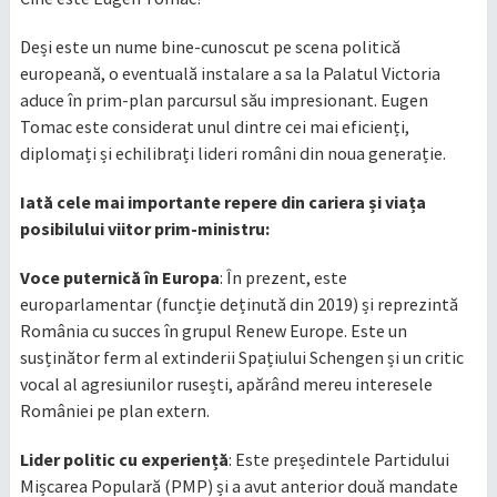
​Deși este un nume bine-cunoscut pe scena politică
europeană, o eventuală instalare a sa la Palatul Victoria
aduce în prim-plan parcursul său impresionant. Eugen
Tomac este considerat unul dintre cei mai eficienți,
diplomați și echilibrați lideri români din noua generație.
​Iată cele mai importante repere din cariera și viața
posibilului viitor prim-ministru:
Voce puternică în Europa
: În prezent, este
europarlamentar (funcție deținută din 2019) și reprezintă
România cu succes în grupul Renew Europe. Este un
susținător ferm al extinderii Spațiului Schengen și un critic
vocal al agresiunilor rusești, apărând mereu interesele
României pe plan extern.
Lider politic cu experiență
: Este președintele Partidului
Mișcarea Populară (PMP) și a avut anterior două mandate