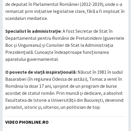
de deputat în Parlamentul României (2012-2019), unde s-a
remarcat prin inițiative legislative clare, fără a fi implicat în
scandaluri mediatice.
Specialist în administrație
: A fost Secretar de Stat în
Departamentul pentru Românii de Pretutindeni (guvernele
Boc și Ungureanu) și Consilier de Stat la Administrația
Prezidențială. Cunoaște îndeaptroape funcționarea
aparatului guvernamental.
O poveste de viață inspirațională:
Născut în 1981 în sudul
Basarabiei (în regiunea Odessa de astăzi), Tomac a venit în
România la doar 17 ani, sprijinit de un program de burse
acordat de statul român. Prin muncă și dedicare, a absolvit
Facultatea de Istorie a Universității din București, devenind
jurnalist, istoric și, ulterior, un politician de top.
VIDEO PHONLINE.RO