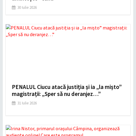
30 Iulie 2026
PENALUL Ciucu atacă justiția și ia „la mișto”
magistrații: „Sper să nu deranjez…”
31 Iulie 2026