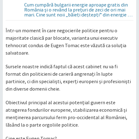
Cum cumpără bulgarii energie aproape gratis din
România și o revând la prețuri de zeci de ori mai
mari. Cine sunt noii „băieți deștepți” din energie de
la sud de Dunăre
​Într-un moment în care negocierile politice pentru o
majoritate clasică par blocate, varianta unui executiv
tehnocrat condus de Eugen Tomac este văzută ca soluția
salvatoare.
Sursele noastre indică faptul că acest cabinet nu va fi
format din politicieni de carieră angrenați în lupte
partinice, ci din specialiști, experți europeni și profesioniști
din diverse domenii cheie.
​Obiectivul principal al acestui potențial guvern este
atragerea fondurilor europene, stabilizarea economică și
menținerea parcursului ferm pro-occidental al României,
lăsând la o parte orgoliile politice.
​Cine este Eugen Tomac?