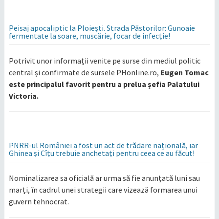
Peisaj apocaliptic la Ploiești. Strada Păstorilor: Gunoaie
fermentate la soare, muscărie, focar de infecție!
Potrivit unor informații venite pe surse din mediul politic
central și confirmate de sursele PHonline.ro,
Eugen Tomac
este principalul favorit pentru a prelua șefia Palatului
Victoria.
PNRR-ul României a fost un act de trădare națională, iar
Ghinea și Cîțu trebuie anchetați pentru ceea ce au făcut!
​Nominalizarea sa oficială ar urma să fie anunțată luni sau
marți, în cadrul unei strategii care vizează formarea unui
guvern tehnocrat.