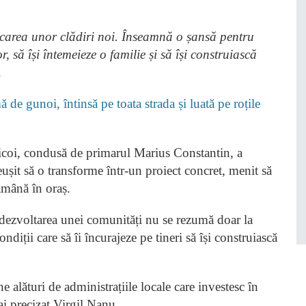
icarea unor clădiri noi. Înseamnă o șansă pentru
r, să își întemeieze o familie și să își construiască
.
 de gunoi, întinsă pe toata strada și luată pe roțile
Băicoi, condusă de primarul Marius Constantin, a
reușit să o transforme într-un proiect concret, menit să
rămână în oraș.
ă dezvoltarea unei comunități nu se rezumă doar la
ndiții care să îi încurajeze pe tineri să își construiască
 alături de administrațiile locale care investesc în
ai precizat Virgil Nanu.