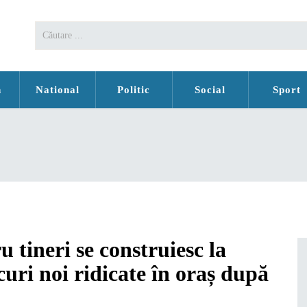
n
National
Politic
Social
Sport
 tineri se construiesc la
curi noi ridicate în oraș după