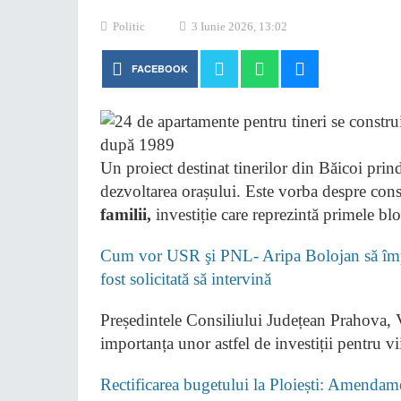
Politic
3 Iunie 2026, 13:02
FACEBOOK
Un proiect destinat tinerilor din Băicoi pr
dezvoltarea orașului. Este vorba despre cons
familii,
investiție care reprezintă primele blo
Cum vor USR şi PNL- Aripa Bolojan să împi
fost solicitată să intervină
Președintele Consiliului Județean Prahova, Vi
importanța unor astfel de investiții pentru vi
Rectificarea bugetului la Ploiești: Amendame