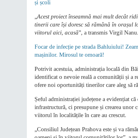
și școli
„
Acest proiect înseamnă mai mult decât rid
tinerii care își doresc să rămână în orașul lo
viitorul aici, acasă
”, a transmis Virgil Nanu
Focar de infecție pe strada Bahluiului! Zeamă
mașinilor. Mirosul te omoară!
Potrivit acestuia, administrația locală din 
identificat o nevoie reală a comunității și a 
ofere noi oportunități tinerilor care aleg să 
Șeful administrației județene a evidențiat c
infrastructură, ci presupune și crearea unor co
viitorul în localitățile în care au crescut.
„Consiliul Județean Prahova este și va rămâne
oameni și în viitorul comunităților lor”, a m