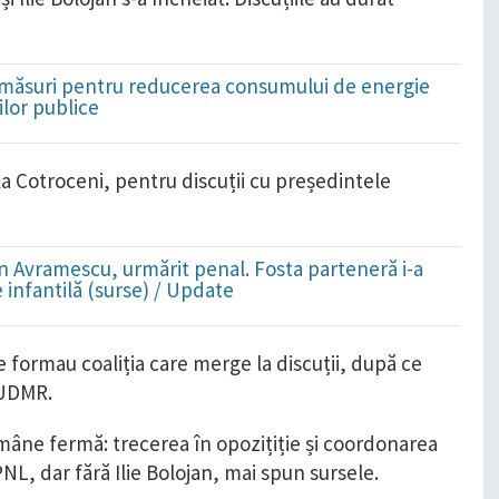
 măsuri pentru reducerea consumului de energie
ilor publice
 la Cotroceni, pentru discuții cu președintele
lin Avramescu, urmărit penal. Fosta parteneră i-a
infantilă (surse) / Update
re formau coaliția care merge la discuții, după ce
 UDMR.
rămâne fermă: trecerea în opozițiție și coordonarea
 PNL, dar fără Ilie Bolojan, mai spun sursele.