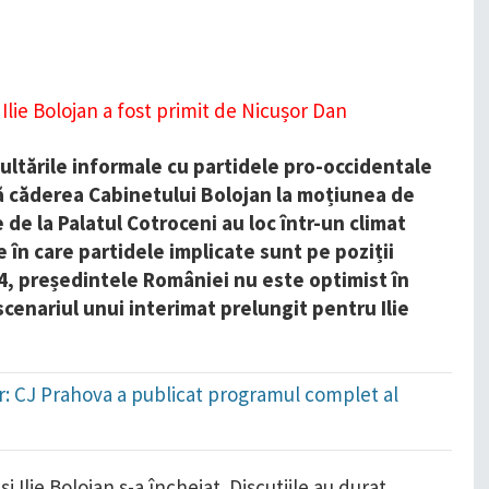
ltările informale cu partidele pro-occidentale
 căderea Cabinetului Bolojan la moțiunea de
e de la Palatul Cotroceni au loc într-un climat
e în care partidele implicate sunt pe poziții
24, președintele României nu este optimist în
r scenariul unui interimat prelungit pentru Ilie
: CJ Prahova a publicat programul complet al
i Ilie Bolojan s-a încheiat. Discuțiile au durat