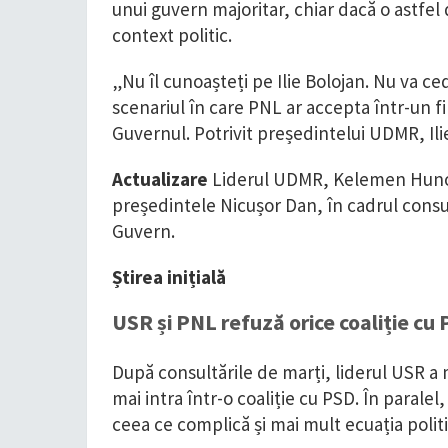
unui guvern majoritar, chiar dacă o astfel 
context politic.
„Nu îl cunoașteți pe Ilie Bolojan. Nu va 
scenariul în care PNL ar accepta într-un f
Guvernul. Potrivit președintelui UDMR, Ili
Actualizare
Liderul UDMR, Kelemen Hunor, 
președintele Nicușor Dan, în cadrul consu
Guvern.
Știrea inițială
USR și PNL refuză orice coaliție cu
După consultările de marți, liderul USR a
mai intra într-o coaliție cu PSD. În paralel
ceea ce complică și mai mult ecuația politi