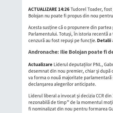
ACTUALIZARE 14:26
Tudorel Toader, fost 
Bolojan nu poate fi propus din nou pentru
Acesta susține că o propunere din partea 
Parlamentului. Totuși, în istoria recentă a
cenzură au fost repuși pe funcție.
Detalii 
Andronache: Ilie Bolojan poate fi 
Actualizare
Liderul deputaților PNL, Gabr
desemnat din nou premier, chiar și după 
va forma o nouă majoritate parlamentară 
declanșarea alegerilor anticipate.
Liderul liberal a invocat și decizia CCR din
rezonabilă de timp” de la momentul moțiu
fi nominalizat din nou pentru formarea G