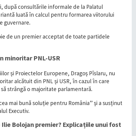
, după consultările informale de la Palatul
riantă luată în calcul pentru formarea viitorului
de guvernare.
oie de un premier acceptat de toate partidele
rn minoritar PNL-USR
țiilor și Proiectelor Europene, Dragoș Pîslaru, nu
ritar alcătuit din PNL și USR, în cazul în care
 să strângă o majoritate parlamentară.
„cea mai bună soluție pentru România” și a susținut
ul Executiv.
Ilie Bolojan premier? Explicațiile unui fost