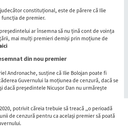
judecător constituțional, este de părere că Ilie
 funcția de premier.
președintelui ar însemna să nu țină cont de voința
 țării, mai mulți premieri demiși prin moțiune de
aici
desemnat din nou premier
iel Andronache, susține că Ilie Bolojan poate fi
căderea Guvernului la moțiunea de cenzură, dacă se
și dacă președintele Nicușor Dan nu urmărește
 2020, potrivit căreia trebuie să treacă „o perioadă
nii de cenzură pentru ca același premier să poată
uvernului.