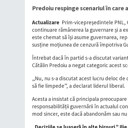
Predoiu respinge scenariul în care 
Actualizare
Prim-vicepreședintele PNL, Căt
continuare rămânerea la guvernare și a exp
este chemat să își asume guvernarea, repre
susține moțiunea de cenzură împotriva Gu
Întrebat dacă în partid s-a discutat varia
Cătălin Predoiu a negat categoric acest sc
„Nu, nu s-a discutat acest lucru deloc de că
să fie limpede”, a declarat liderul liberal.
Acesta a insistat că principala preocupare
responsabilității guvernării în actualul co
mod sincer, este dacă abandonăm sau nu r
„Deciziile se luaseră în alte birouri.” Il