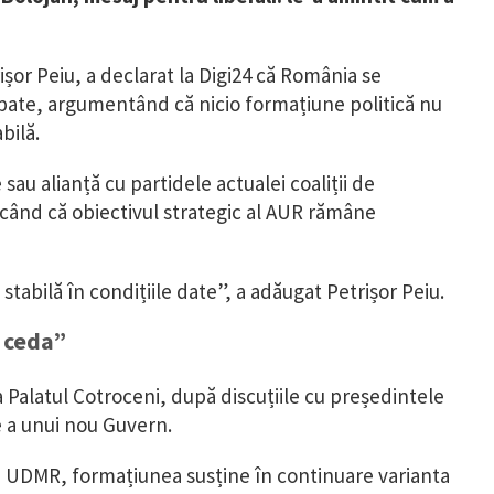
șor Peiu, a declarat la Digi24 că România se
cipate, argumentând că nicio formațiune politică nu
bilă.
sau alianță cu partidele actualei coaliții de
icând că obiectivul strategic al AUR rămâne
tabilă în condițiile date”, a adăugat Petrișor Peiu.
a ceda”
Palatul Cotroceni, după discuțiile cu președintele
e a unui nou Guvern.
e UDMR, formațiunea susține în continuare varianta