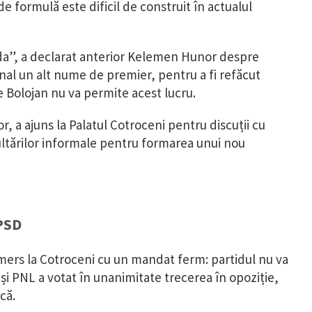
de formulă este dificil de construit în actualul
ceda”, a declarat anterior Kelemen Hunor despre
inal un alt nume de premier, pentru a fi refăcut
e Bolojan nu va permite acest lucru.
a ajuns la Palatul Cotroceni pentru discuții cu
ltărilor informale pentru formarea unui nou
 PSD
 mers la Cotroceni cu un mandat ferm: partidul nu va
, și PNL a votat în unanimitate trecerea în opoziție,
că.