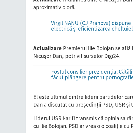
aproximativ o oră.
Virgil NANU (CJ Prahova) dispune
electrică și eficientizarea cheltuiel
Actualizare
Premierul Ilie Bolojan se află
Nicușor Dan, potrivit surselor Digi24.
Fostul consilier prezidențial Cătă
făcut plângere pentru pornografie 
El este ultimul dintre liderii partidelor ca
Dan a discutat cu președinții PSD, USR și
Liderul USR i-ar fi transmis că opinia sa 
cu Ilie Bolojan. PSD ar vrea o o coaliție cu