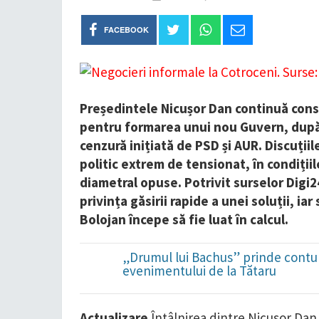
FACEBOOK
Președintele Nicușor Dan continuă consu
pentru formarea unui nou Guvern, după
cenzură inițiată de PSD și AUR. Discuțiil
politic extrem de tensionat, în condițiil
diametral opuse. Potrivit surselor Digi
privința găsirii rapide a unei soluții, ia
Bolojan începe să fie luat în calcul.
„Drumul lui Bachus” prinde contur
evenimentului de la Tătaru
Actualizare
Întâlnirea dintre Nicușor Dan ș