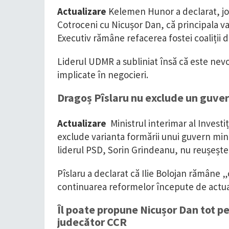
Actualizare
Kelemen Hunor a declarat, joi
Cotroceni cu Nicușor Dan, că principala va
Executiv rămâne refacerea fostei coaliții 
Liderul UDMR a subliniat însă că este nev
implicate în negocieri.
Dragoș Pîslaru nu exclude un guve
Actualizare
Ministrul interimar al Investi
exclude varianta formării unui guvern mino
liderul PSD, Sorin Grindeanu, nu reușește
Pîslaru a declarat că Ilie Bolojan rămâne 
continuarea reformelor începute de actual
Îl poate propune Nicușor Dan tot pe 
judecător CCR