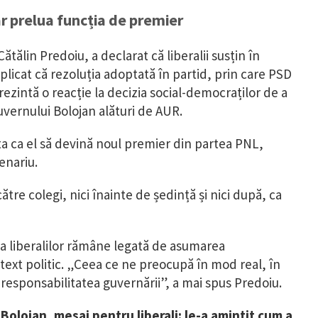
ar prelua funcția de premier
ălin Predoiu, a declarat că liberalii susțin în
licat că rezoluția adoptată în partid, prin care PSD
zintă o reacție la decizia social-democraților de a
vernului Bolojan alături de AUR.
nta ca el să devină noul premier din partea PNL,
enariu.
tre colegi, nici înainte de ședință și nici după, ca
 a liberalilor rămâne legată de asumarea
ntext politic. „Ceea ce ne preocupă în mod real, în
esponsabilitatea guvernării”, a mai spus Predoiu.
ie Bolojan, mesaj pentru liberali: le-a amintit cum a