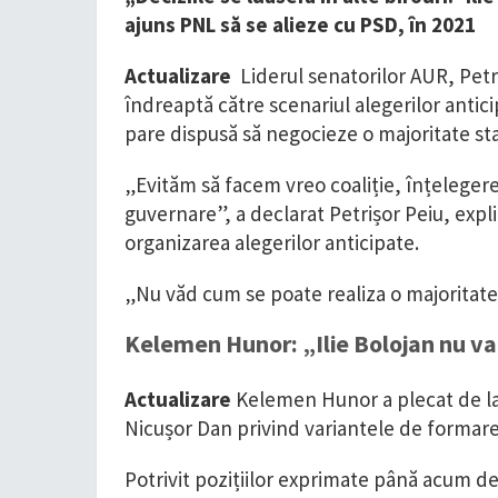
ajuns PNL să se alieze cu PSD, în 2021
Actualizare
Liderul senatorilor AUR, Petri
îndreaptă către scenariul alegerilor anti
pare dispusă să negocieze o majoritate sta
„Evităm să facem vreo coaliție, înțelegere 
guvernare”, a declarat Petrișor Peiu, expl
organizarea alegerilor anticipate.
„Nu văd cum se poate realiza o majoritate s
Kelemen Hunor: „Ilie Bolojan nu v
Actualizare
Kelemen Hunor a plecat de la 
Nicușor Dan privind variantele de formar
Potrivit pozițiilor exprimate până acum d